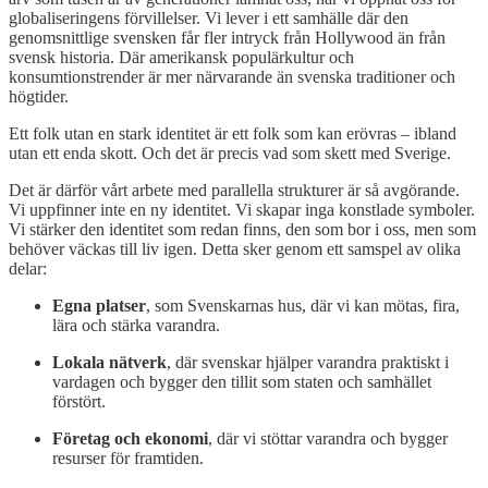
globaliseringens förvillelser. Vi lever i ett samhälle där den
genomsnittlige svensken får fler intryck från Hollywood än från
svensk historia. Där amerikansk populärkultur och
konsumtionstrender är mer närvarande än svenska traditioner och
högtider.
Ett folk utan en stark identitet är ett folk som kan erövras – ibland
utan ett enda skott. Och det är precis vad som skett med Sverige.
Det är därför vårt arbete med parallella strukturer är så avgörande.
Vi uppfinner inte en ny identitet. Vi skapar inga konstlade symboler.
Vi stärker den identitet som redan finns, den som bor i oss, men som
behöver väckas till liv igen. Detta sker genom ett samspel av olika
delar:
Egna platser
, som Svenskarnas hus, där vi kan mötas, fira,
lära och stärka varandra.
Lokala nätverk
, där svenskar hjälper varandra praktiskt i
vardagen och bygger den tillit som staten och samhället
förstört.
Företag och ekonomi
, där vi stöttar varandra och bygger
resurser för framtiden.