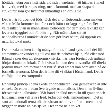
högtider, utan om att stå sida vid sida i vardagen: att hjälpas åt med
hantverk, med barnpassning, med ekonomi, med att skapa de
strukturer som gör livet mer uthärdligt i en orolig tid.
Det är här förtroendet föds. Och det är ur förtroendet som makten
växer. Makt kommer inte först och främst ur lagparagrafer eller
valresultat, utan ur människors förtroende för dem som faktiskt kan
leverera trygghet och förbättring. När människor ser att
nationalisterna i området är de som gör livet bättre, då uppstår en
naturlig lokal makt.
Den lokala makten tar sig många former. Ibland syns den i det lilla –
att människor vänder sig till oss när de behöver hjälp, råd eller stöd.
Ibland växer den till ekonomisk styrka, när våra företag och initiativ
börjar dominera lokalt. Och i vissa fall kan den omvandlas till direkt
politisk makt, om förtroendet blir så stort att det kan bära även på de
formella arenorna. Men det är inte dit vi siktar i första hand. Det är
en följd, inte en startpunkt.
En viktig princip i detta skede är öppenheten. Vår gemenskap är inte
en sekt för enbart redan övertygade nationalister. Den är en livlina
för svenskar i allmänhet. Vår hand är alltid utsträckt till grannar och
landsmän som vill leva i fred, bidra och dela gemenskapen. Det är
sant att nationalisterna ofta är kärnan och drivkraften – men det vi
bygger är större än oss själva. Det är för hela folket.