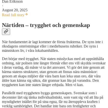
Dan Eriksson
·
August 20, 2025
Read full story
Närtiden – trygghet och gemenskap
När fundamentet är lagt kommer de första frukterna. De syns inte i
riksdagens omröstningar eller i mediehusens rubriker. De syns i
människors liv, i våra lokalsamhällen.
Det börjar med trygghet. När staten misslyckas med att upprätthålla
ordning, när polisen inte längre förmår eller ens vill skydda svenskar
i deras vardag, då måste vi ta det ansvaret. Vi gör det inte genom att
härma statens strukturer, utan genom att finnas nära människor:
genom att skapa miljöer där våra barn kan leka utan oro, där våra
äldre kan känna sig säkra, där grannar kan lita på varandra. Den
tryggheten kan inte staten längre erbjuda. Men vi kan.
Parallellt med tryggheten byggs gemenskapen. Svenskar som i
decennier lärt sig tänka individualistiskt, som vant sig vid att lita på
myndigheter istället för på sina egna, får nu återuppleva kraften i
verklig samhörighet. Det handlar inte bara om festligheter och