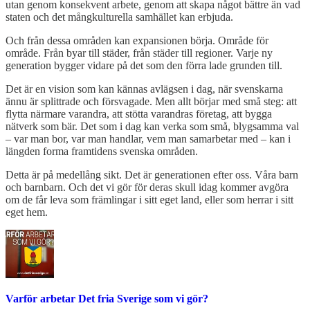
utan genom konsekvent arbete, genom att skapa något bättre än vad
staten och det mångkulturella samhället kan erbjuda.
Och från dessa områden kan expansionen börja. Område för
område. Från byar till städer, från städer till regioner. Varje ny
generation bygger vidare på det som den förra lade grunden till.
Det är en vision som kan kännas avlägsen i dag, när svenskarna
ännu är splittrade och försvagade. Men allt börjar med små steg: att
flytta närmare varandra, att stötta varandras företag, att bygga
nätverk som bär. Det som i dag kan verka som små, blygsamma val
– var man bor, var man handlar, vem man samarbetar med – kan i
längden forma framtidens svenska områden.
Detta är på medellång sikt. Det är generationen efter oss. Våra barn
och barnbarn. Och det vi gör för deras skull idag kommer avgöra
om de får leva som främlingar i sitt eget land, eller som herrar i sitt
eget hem.
Varför arbetar Det fria Sverige som vi gör?