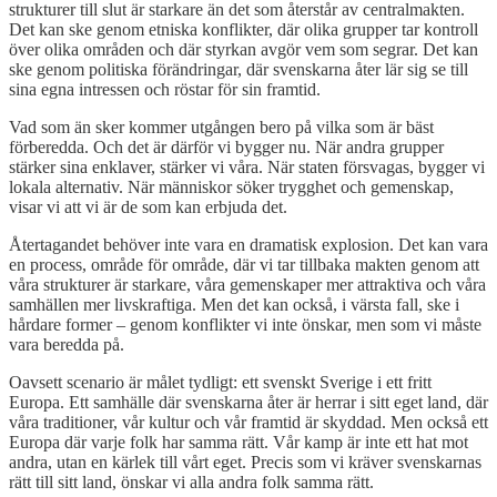
strukturer till slut är starkare än det som återstår av centralmakten.
Det kan ske genom etniska konflikter, där olika grupper tar kontroll
över olika områden och där styrkan avgör vem som segrar. Det kan
ske genom politiska förändringar, där svenskarna åter lär sig se till
sina egna intressen och röstar för sin framtid.
Vad som än sker kommer utgången bero på vilka som är bäst
förberedda. Och det är därför vi bygger nu. När andra grupper
stärker sina enklaver, stärker vi våra. När staten försvagas, bygger vi
lokala alternativ. När människor söker trygghet och gemenskap,
visar vi att vi är de som kan erbjuda det.
Återtagandet behöver inte vara en dramatisk explosion. Det kan vara
en process, område för område, där vi tar tillbaka makten genom att
våra strukturer är starkare, våra gemenskaper mer attraktiva och våra
samhällen mer livskraftiga. Men det kan också, i värsta fall, ske i
hårdare former – genom konflikter vi inte önskar, men som vi måste
vara beredda på.
Oavsett scenario är målet tydligt: ett svenskt Sverige i ett fritt
Europa. Ett samhälle där svenskarna åter är herrar i sitt eget land, där
våra traditioner, vår kultur och vår framtid är skyddad. Men också ett
Europa där varje folk har samma rätt. Vår kamp är inte ett hat mot
andra, utan en kärlek till vårt eget. Precis som vi kräver svenskarnas
rätt till sitt land, önskar vi alla andra folk samma rätt.