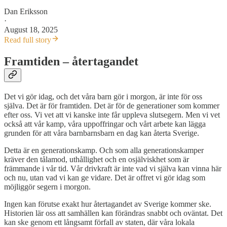
Dan Eriksson
·
August 18, 2025
Read full story
Framtiden – återtagandet
Det vi gör idag, och det våra barn gör i morgon, är inte för oss
själva. Det är för framtiden. Det är för de generationer som kommer
efter oss. Vi vet att vi kanske inte får uppleva slutsegern. Men vi vet
också att vår kamp, våra uppoffringar och vårt arbete kan lägga
grunden för att våra barnbarnsbarn en dag kan återta Sverige.
Detta är en generationskamp. Och som alla generationskamper
kräver den tålamod, uthållighet och en osjälviskhet som är
främmande i vår tid. Vår drivkraft är inte vad vi själva kan vinna här
och nu, utan vad vi kan ge vidare. Det är offret vi gör idag som
möjliggör segern i morgon.
Ingen kan förutse exakt hur återtagandet av Sverige kommer ske.
Historien lär oss att samhällen kan förändras snabbt och oväntat. Det
kan ske genom ett långsamt förfall av staten, där våra lokala