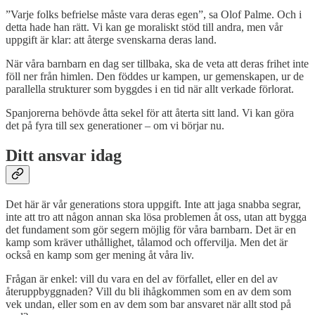
”Varje folks befrielse måste vara deras egen”, sa Olof Palme. Och i
detta hade han rätt. Vi kan ge moraliskt stöd till andra, men vår
uppgift är klar: att återge svenskarna deras land.
När våra barnbarn en dag ser tillbaka, ska de veta att deras frihet inte
föll ner från himlen. Den föddes ur kampen, ur gemenskapen, ur de
parallella strukturer som byggdes i en tid när allt verkade förlorat.
Spanjorerna behövde åtta sekel för att återta sitt land. Vi kan göra
det på fyra till sex generationer – om vi börjar nu.
Ditt ansvar idag
Det här är vår generations stora uppgift. Inte att jaga snabba segrar,
inte att tro att någon annan ska lösa problemen åt oss, utan att bygga
det fundament som gör segern möjlig för våra barnbarn. Det är en
kamp som kräver uthållighet, tålamod och offervilja. Men det är
också en kamp som ger mening åt våra liv.
Frågan är enkel: vill du vara en del av förfallet, eller en del av
återuppbyggnaden? Vill du bli ihågkommen som en av dem som
vek undan, eller som en av dem som bar ansvaret när allt stod på