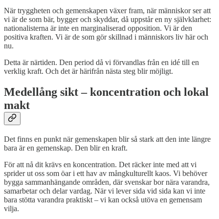
När tryggheten och gemenskapen växer fram, när människor ser att
vi är de som bär, bygger och skyddar, då uppstår en ny självklarhet:
nationalisterna är inte en marginaliserad opposition. Vi är den
positiva kraften. Vi är de som gör skillnad i människors liv här och
nu.
Detta är närtiden. Den period då vi förvandlas från en idé till en
verklig kraft. Och det är härifrån nästa steg blir möjligt.
Medellång sikt – koncentration och lokal
makt
Det finns en punkt när gemenskapen blir så stark att den inte längre
bara är en gemenskap. Den blir en kraft.
För att nå dit krävs en koncentration. Det räcker inte med att vi
sprider ut oss som öar i ett hav av mångkulturellt kaos. Vi behöver
bygga sammanhängande områden, där svenskar bor nära varandra,
samarbetar och delar vardag. När vi lever sida vid sida kan vi inte
bara stötta varandra praktiskt – vi kan också utöva en gemensam
vilja.