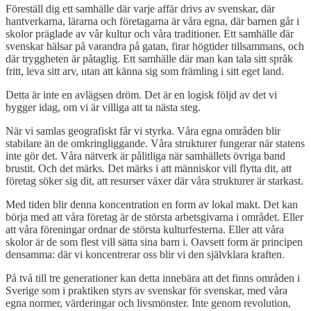
Föreställ dig ett samhälle där varje affär drivs av svenskar, där
hantverkarna, lärarna och företagarna är våra egna, där barnen går i
skolor präglade av vår kultur och våra traditioner. Ett samhälle där
svenskar hälsar på varandra på gatan, firar högtider tillsammans, och
där tryggheten är påtaglig. Ett samhälle där man kan tala sitt språk
fritt, leva sitt arv, utan att känna sig som främling i sitt eget land.
Detta är inte en avlägsen dröm. Det är en logisk följd av det vi
bygger idag, om vi är villiga att ta nästa steg.
När vi samlas geografiskt får vi styrka. Våra egna områden blir
stabilare än de omkringliggande. Våra strukturer fungerar när statens
inte gör det. Våra nätverk är pålitliga när samhällets övriga band
brustit. Och det märks. Det märks i att människor vill flytta dit, att
företag söker sig dit, att resurser växer där våra strukturer är starkast.
Med tiden blir denna koncentration en form av lokal makt. Det kan
börja med att våra företag är de största arbetsgivarna i området. Eller
att våra föreningar ordnar de största kulturfesterna. Eller att våra
skolor är de som flest vill sätta sina barn i. Oavsett form är principen
densamma: där vi koncentrerar oss blir vi den självklara kraften.
På två till tre generationer kan detta innebära att det finns områden i
Sverige som i praktiken styrs av svenskar för svenskar, med våra
egna normer, värderingar och livsmönster. Inte genom revolution,