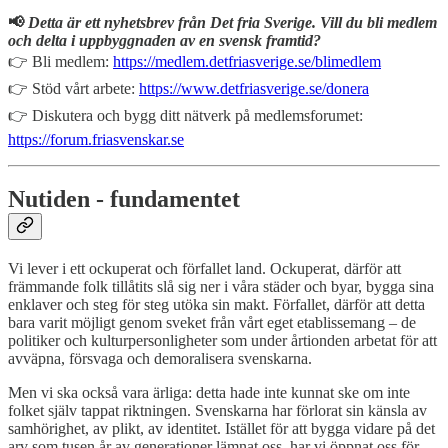
📢
Detta är ett nyhetsbrev från Det fria Sverige. Vill du bli medlem
och delta i uppbyggnaden av en svensk framtid?
👉 Bli medlem:
https://medlem.detfriasverige.se/blimedlem
👉 Stöd vårt arbete:
https://www.detfriasverige.se/donera
👉 Diskutera och bygg ditt nätverk på medlemsforumet:
https://forum.friasvenskar.se
Nutiden - fundamentet
Vi lever i ett ockuperat och förfallet land. Ockuperat, därför att
främmande folk tillåtits slå sig ner i våra städer och byar, bygga sina
enklaver och steg för steg utöka sin makt. Förfallet, därför att detta
bara varit möjligt genom sveket från vårt eget etablissemang – de
politiker och kulturpersonligheter som under årtionden arbetat för att
avväpna, försvaga och demoralisera svenskarna.
Men vi ska också vara ärliga: detta hade inte kunnat ske om inte
folket själv tappat riktningen. Svenskarna har förlorat sin känsla av
samhörighet, av plikt, av identitet. Istället för att bygga vidare på det
arv som tusen år av generationer lämnat oss, har vi öppnat oss för