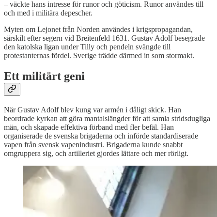
– väckte hans intresse för runor och göticism. Runor användes till
och med i militära depescher.
Myten om Lejonet från Norden användes i krigspropagandan,
särskilt efter segern vid Breitenfeld 1631. Gustav Adolf besegrade
den katolska ligan under Tilly och pendeln svängde till
protestanternas fördel. Sverige trädde därmed in som stormakt.
Ett militärt geni
När Gustav Adolf blev kung var armén i dåligt skick. Han
beordrade kyrkan att göra mantalslängder för att samla stridsdugliga
män, och skapade effektiva förband med fler befäl. Han
organiserade de svenska brigaderna och införde standardiserade
vapen från svensk vapenindustri. Brigaderna kunde snabbt
omgruppera sig, och artilleriet gjordes lättare och mer rörligt.