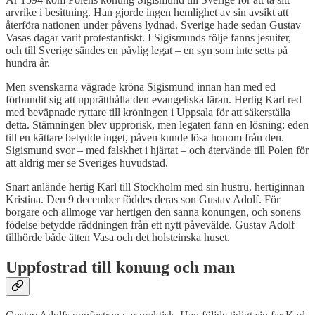
arvrike i besittning. Han gjorde ingen hemlighet av sin avsikt att
återföra nationen under påvens lydnad. Sverige hade sedan Gustav
Vasas dagar varit protestantiskt. I Sigismunds följe fanns jesuiter,
och till Sverige sändes en påvlig legat – en syn som inte setts på
hundra år.
Men svenskarna vägrade kröna Sigismund innan han med ed
förbundit sig att upprätthålla den evangeliska läran. Hertig Karl red
med beväpnade ryttare till kröningen i Uppsala för att säkerställa
detta. Stämningen blev upprorisk, men legaten fann en lösning: eden
till en kättare betydde inget, påven kunde lösa honom från den.
Sigismund svor – med falskhet i hjärtat – och återvände till Polen för
att aldrig mer se Sveriges huvudstad.
Snart anlände hertig Karl till Stockholm med sin hustru, hertiginnan
Kristina. Den 9 december föddes deras son Gustav Adolf. För
borgare och allmoge var hertigen den sanna konungen, och sonens
födelse betydde räddningen från ett nytt påvevälde. Gustav Adolf
tillhörde både ätten Vasa och det holsteinska huset.
Uppfostrad till konung och man