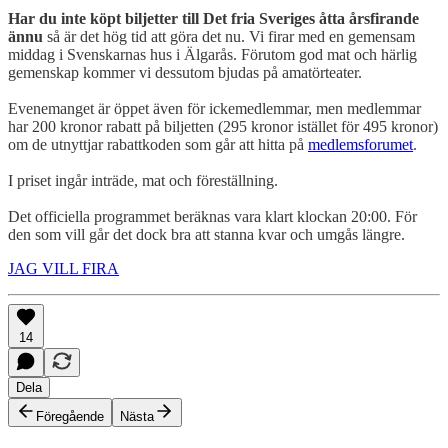
Har du inte köpt biljetter till Det fria Sveriges åtta årsfirande
ännu
så är det hög tid att göra det nu. Vi firar med en gemensam
middag i Svenskarnas hus i Älgarås. Förutom god mat och härlig
gemenskap kommer vi dessutom bjudas på amatörteater.
Evenemanget är öppet även för ickemedlemmar, men medlemmar
har 200 kronor rabatt på biljetten (295 kronor istället för 495 kronor)
om de utnyttjar rabattkoden som går att hitta på
medlemsforumet
.
I priset ingår inträde, mat och föreställning.
Det officiella programmet beräknas vara klart klockan 20:00. För
den som vill går det dock bra att stanna kvar och umgås längre.
JAG VILL FIRA
14
Dela
Föregående
Nästa