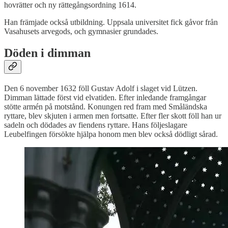
hovrätter och ny rättegångsordning 1614.
Han främjade också utbildning. Uppsala universitet fick gåvor från
Vasahusets arvegods, och gymnasier grundades.
Döden i dimman
Den 6 november 1632 föll Gustav Adolf i slaget vid Lützen.
Dimman lättade först vid elvatiden. Efter inledande framgångar
stötte armén på motstånd. Konungen red fram med Småländska
ryttare, blev skjuten i armen men fortsatte. Efter fler skott föll han ur
sadeln och dödades av fiendens ryttare. Hans följeslagare
Leubelfingen försökte hjälpa honom men blev också dödligt sårad.