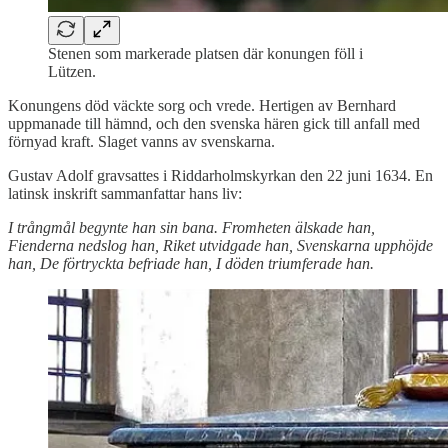
Stenen som markerade platsen där konungen föll i
Lützen.
Konungens död väckte sorg och vrede. Hertigen av Bernhard
uppmanade till hämnd, och den svenska hären gick till anfall med
förnyad kraft. Slaget vanns av svenskarna.
Gustav Adolf gravsattes i Riddarholmskyrkan den 22 juni 1634. En
latinsk inskrift sammanfattar hans liv:
I trångmål begynte han sin bana. Fromheten älskade han,
Fienderna nedslog han, Riket utvidgade han, Svenskarna upphöjde
han, De förtryckta befriade han, I döden triumferade han.