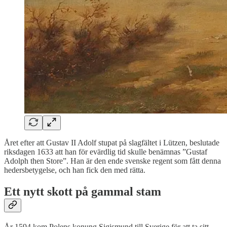
Året efter att Gustav II Adolf stupat på slagfältet i Lützen, beslutade
riksdagen 1633 att han för evärdlig tid skulle benämnas ”Gustaf
Adolph then Store”. Han är den ende svenske regent som fått denna
hedersbetygelse, och han fick den med rätta.
Ett nytt skott på gammal stam
År 1594 kom Polens konung Sigismund till Sverige för att ta sitt