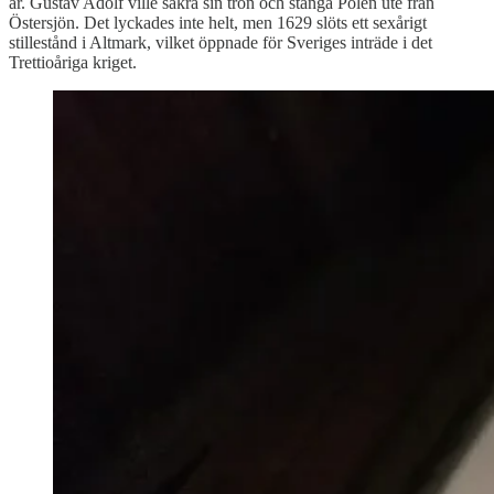
år. Gustav Adolf ville säkra sin tron och stänga Polen ute från
Östersjön. Det lyckades inte helt, men 1629 slöts ett sexårigt
stillestånd i Altmark, vilket öppnade för Sveriges inträde i det
Trettioåriga kriget.