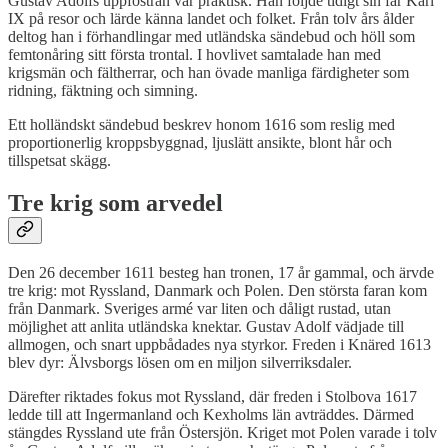
Gustav Adolfs uppfostran var praktisk. Han följde tidigt sin far Karl
IX på resor och lärde känna landet och folket. Från tolv års ålder
deltog han i förhandlingar med utländska sändebud och höll som
femtonåring sitt första trontal. I hovlivet samtalade han med
krigsmän och fältherrar, och han övade manliga färdigheter som
ridning, fäktning och simning.
Ett holländskt sändebud beskrev honom 1616 som reslig med
proportionerlig kroppsbyggnad, ljuslätt ansikte, blont hår och
tillspetsat skägg.
Tre krig som arvedel
Den 26 december 1611 besteg han tronen, 17 år gammal, och ärvde
tre krig: mot Ryssland, Danmark och Polen. Den största faran kom
från Danmark. Sveriges armé var liten och dåligt rustad, utan
möjlighet att anlita utländska knektar. Gustav Adolf vädjade till
allmogen, och snart uppbådades nya styrkor. Freden i Knäred 1613
blev dyr: Älvsborgs lösen om en miljon silverriksdaler.
Därefter riktades fokus mot Ryssland, där freden i Stolbova 1617
ledde till att Ingermanland och Kexholms län avträddes. Därmed
stängdes Ryssland ute från Östersjön. Kriget mot Polen varade i tolv