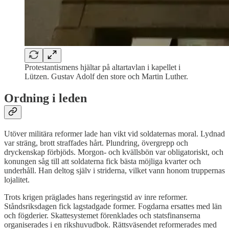
Protestantismens hjältar på altartavlan i kapellet i
Lützen. Gustav Adolf den store och Martin Luther.
Ordning i leden
Utöver militära reformer lade han vikt vid soldaternas moral. Lydnad
var sträng, brott straffades hårt. Plundring, övergrepp och
dryckenskap förbjöds. Morgon- och kvällsbön var obligatoriskt, och
konungen såg till att soldaterna fick bästa möjliga kvarter och
underhåll. Han deltog själv i striderna, vilket vann honom truppernas
lojalitet.
Trots krigen präglades hans regeringstid av inre reformer.
Ståndsriksdagen fick lagstadgade former. Fogdarna ersattes med län
och fögderier. Skattesystemet förenklades och statsfinanserna
organiserades i en rikshuvudbok. Rättsväsendet reformerades med