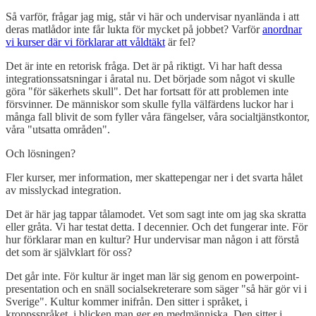
Så varför, frågar jag mig, står vi här och undervisar nyanlända i att
deras matlådor inte får lukta för mycket på jobbet? Varför
anordnar
vi kurser där vi förklarar att våldtäkt
är fel?
Det är inte en retorisk fråga. Det är på riktigt. Vi har haft dessa
integrationssatsningar i åratal nu. Det började som något vi skulle
göra "för säkerhets skull". Det har fortsatt för att problemen inte
försvinner. De människor som skulle fylla välfärdens luckor har i
många fall blivit de som fyller våra fängelser, våra socialtjänstkontor,
våra "utsatta områden".
Och lösningen?
Fler kurser, mer information, mer skattepengar ner i det svarta hålet
av misslyckad integration.
Det är här jag tappar tålamodet. Vet som sagt inte om jag ska skratta
eller gråta. Vi har testat detta. I decennier. Och det fungerar inte. För
hur förklarar man en kultur? Hur undervisar man någon i att förstå
det som är självklart för oss?
Det går inte. För kultur är inget man lär sig genom en powerpoint-
presentation och en snäll socialsekreterare som säger "så här gör vi i
Sverige". Kultur kommer inifrån. Den sitter i språket, i
kroppsspråket, i blicken man ger en medmänniska. Den sitter i