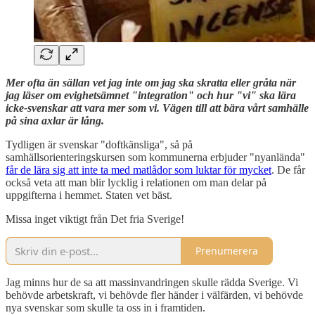
Mer ofta än sällan vet jag inte om jag ska skratta eller gråta när
jag läser om evighetsämnet "integration" och hur "vi" ska lära
icke-svenskar att vara mer som vi. Vägen till att bära vårt samhälle
på sina axlar är lång.
Tydligen är svenskar "doftkänsliga", så på
samhällsorienteringskursen som kommunerna erbjuder "nyanlända"
får de lära sig att inte ta med matlådor som luktar för mycket
. De får
också veta att man blir lycklig i relationen om man delar på
uppgifterna i hemmet. Staten vet bäst.
Missa inget viktigt från Det fria Sverige!
Prenumerera
Jag minns hur de sa att massinvandringen skulle rädda Sverige. Vi
behövde arbetskraft, vi behövde fler händer i välfärden, vi behövde
nya svenskar som skulle ta oss in i framtiden.