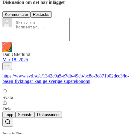
Diskussion om det här inlägget
Kommentarer
Restacks
Dan Österlund
Mar 18, 2025
https://www.svd.se/a/1342c9a5-e7db-49cb-bc8c-3e871b02dee3/lo-
basen-flyktingar-kan-ge-sverige-superekonomi
Svara
Dela
Topp
Senaste
Diskussioner
Inga inlägg