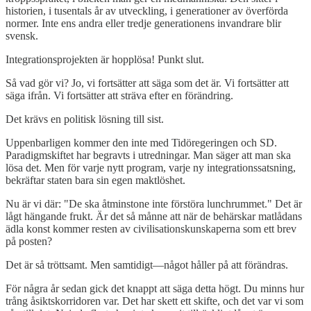
historien, i tusentals år av utveckling, i generationer av överförda
normer. Inte ens andra eller tredje generationens invandrare blir
svensk.
Integrationsprojekten är hopplösa! Punkt slut.
Så vad gör vi? Jo, vi fortsätter att säga som det är. Vi fortsätter att
säga ifrån. Vi fortsätter att sträva efter en förändring.
Det krävs en politisk lösning till sist.
Uppenbarligen kommer den inte med Tidöregeringen och SD.
Paradigmskiftet har begravts i utredningar. Man säger att man ska
lösa det. Men för varje nytt program, varje ny integrationssatsning,
bekräftar staten bara sin egen maktlöshet.
Nu är vi där: "De ska åtminstone inte förstöra lunchrummet." Det är
lågt hängande frukt. Är det så månne att när de behärskar matlådans
ädla konst kommer resten av civilisationskunskaperna som ett brev
på posten?
Det är så tröttsamt. Men samtidigt—något håller på att förändras.
För några år sedan gick det knappt att säga detta högt. Du minns hur
trång åsiktskorridoren var. Det har skett ett skifte, och det var vi som