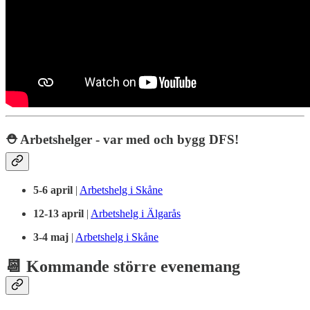
⛑️ Arbetshelger - var med och bygg DFS!
5-6 april
|
Arbetshelg i Skåne
12-13 april
|
Arbetshelg i Älgarås
3-4 maj
|
Arbetshelg i Skåne
📆 Kommande större evenemang