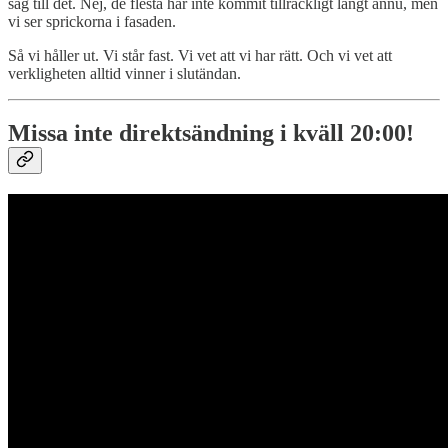
såg till det. Nej, de flesta har inte kommit tillräckligt långt ännu, men
vi ser sprickorna i fasaden.
Så vi håller ut. Vi står fast. Vi vet att vi har rätt. Och vi vet att
verkligheten alltid vinner i slutändan.
Missa inte direktsändning i kväll 20:00!