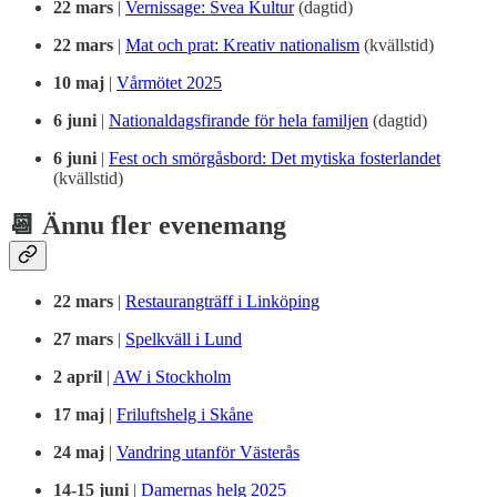
22 mars
|
Vernissage: Svea Kultur
(dagtid)
22 mars
|
Mat och prat: Kreativ nationalism
(kvällstid)
10 maj
|
Vårmötet 2025
6 juni
|
Nationaldagsfirande för hela familjen
(dagtid)
6 juni
|
Fest och smörgåsbord: Det mytiska fosterlandet
(kvällstid)
📆 Ännu fler evenemang
22 mars
|
Restaurangträff i Linköping
27 mars
|
Spelkväll i Lund
2 april
|
AW i Stockholm
17 maj
|
Friluftshelg i Skåne
24 maj
|
Vandring utanför Västerås
14-15 juni
|
Damernas helg 2025