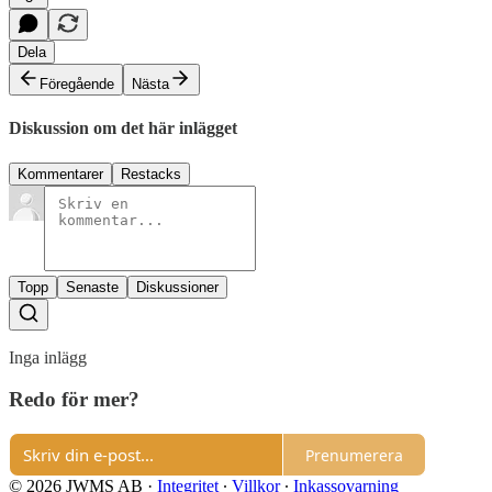
Dela
Föregående
Nästa
Diskussion om det här inlägget
Kommentarer
Restacks
Topp
Senaste
Diskussioner
Inga inlägg
Redo för mer?
Prenumerera
© 2026 JWMS AB
·
Integritet
∙
Villkor
∙
Inkassovarning