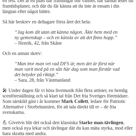
en fest. Det är en plats där främlingar blir vänner, där samtal leder till
framtidsplaner, och där du får känna att du inte är ensam i din
längtan efter något bättre.
Så här beskrev en deltagare förra året det hela:
“Jag kom dit utan att känna någon. Åkte hem med en
ny gemenskap – och en känsla av att det finns hopp.”
– Henrik, 42, från Skåne
Och en annan skrev:
“Man tror man vet vad DFS är, men det är först när
man varit med på en sån här dag som man förstår vad
det betyder på riktigt.”
– Sara, 28, från Västmanland
🎤 Under dagen får vi höra livemusik från flera artister, en hemlig
scenföreställning och så klart tal från Det fria Sveriges företrädare.
Som särskild gäst i år kommer
Mark Collett
, ledare för Patriotic
Alternative i Storbritannien, för att tala direkt till er – de fria
svenskarna.
💪 Givetvis blir det också den klassiska
Starke man-tävlingen
,
men också nya lekar och tävlingar där du kan mäta styrka, mod eller
bara skratta med andra.