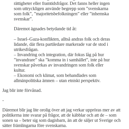
rättigheter eller framtidsfrågor. Det fanns heller ingen
som uttryckligen använde begrepp som ”svenskarna
som folk”, ”majoritetsbefolkningen” eller ”inhemska
svenskar”.
Däremot ägnades betydande tid åt:
– Israel–Gaza-konflikten, alltså andras folk och deras
lidande, där flera partiledare markerade var de stod i
utrikesfrågan.
– Invandring och integration, där fokus låg på hur
”invandrare” ska ”komma in i samhället”, inte på hur
svenskar påverkas av invandringen som folk eller
kultur.
– Ekonomi och klimat, som behandlades som
allmänpolitiska ämnen – utan etniskt perspektiv.
Jag blir inte förvånad.
-
Däremot blir jag lite orolig över att jag verkar uppröras mer av att
politikerna inte svarar på frågor, att de käbblar och att de – som
sonen sa – beter sig som dagisbarn, än att de säljer ut Sverige och
sätter främlingarna före svenskarna.