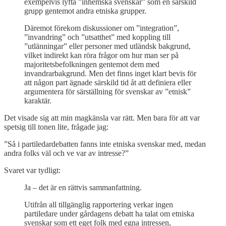
exempelvis lyfta ”inhemska svenskar” som en särskild
grupp gentemot andra etniska grupper.
Däremot förekom diskussioner om ”integration”,
”invandring” och ”utsatthet” med koppling till
”utlänningar” eller personer med utländsk bakgrund,
vilket indirekt kan röra frågor om hur man ser på
majoritetsbefolkningen gentemot dem med
invandrarbakgrund. Men det finns inget klart bevis för
att någon part ägnade särskild tid åt att definiera eller
argumentera för särställning för svenskar av ”etnisk”
karaktär.
Det visade sig att min magkänsla var rätt. Men bara för att var
spetsig till tonen lite, frågade jag:
”Så i partiledardebatten fanns inte etniska svenskar med, medan
andra folks väl och ve var av intresse?”
Svaret var tydligt:
Ja – det är en rättvis sammanfattning.
Utifrån all tillgänglig rapportering verkar ingen
partiledare under gårdagens debatt ha talat om etniska
svenskar som ett eget folk med egna intressen,