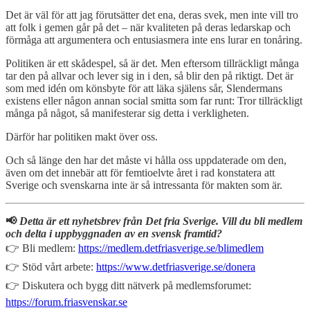
Det är väl för att jag förutsätter det ena, deras svek, men inte vill tro
att folk i gemen går på det – när kvaliteten på deras ledarskap och
förmåga att argumentera och entusiasmera inte ens lurar en tonåring.
Politiken är ett skådespel, så är det. Men eftersom tillräckligt många
tar den på allvar och lever sig in i den, så blir den på riktigt. Det är
som med idén om könsbyte för att läka själens sår, Slendermans
existens eller någon annan social smitta som far runt: Tror tillräckligt
många på något, så manifesterar sig detta i verkligheten.
Därför har politiken makt över oss.
Och så länge den har det måste vi hålla oss uppdaterade om den,
även om det innebär att för femtioelvte året i rad konstatera att
Sverige och svenskarna inte är så intressanta för makten som är.
📢
Detta är ett nyhetsbrev från Det fria Sverige. Vill du bli medlem
och delta i uppbyggnaden av en svensk framtid?
👉 Bli medlem:
https://medlem.detfriasverige.se/blimedlem
👉 Stöd vårt arbete:
https://www.detfriasverige.se/donera
👉 Diskutera och bygg ditt nätverk på medlemsforumet:
https://forum.friasvenskar.se