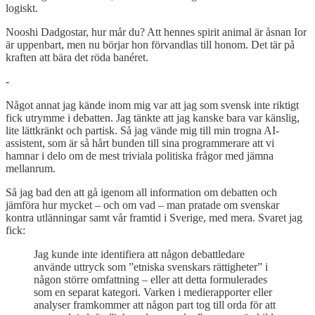
logiskt.
Nooshi Dadgostar, hur mår du? Att hennes spirit animal är åsnan Ior
är uppenbart, men nu börjar hon förvandlas till honom. Det tär på
kraften att bära det röda banéret.
-
Något annat jag kände inom mig var att jag som svensk inte riktigt
fick utrymme i debatten. Jag tänkte att jag kanske bara var känslig,
lite lättkränkt och partisk. Så jag vände mig till min trogna AI-
assistent, som är så hårt bunden till sina programmerare att vi
hamnar i delo om de mest triviala politiska frågor med jämna
mellanrum.
Så jag bad den att gå igenom all information om debatten och
jämföra hur mycket – och om vad – man pratade om svenskar
kontra utlänningar samt vår framtid i Sverige, med mera. Svaret jag
fick:
Jag kunde inte identifiera att någon debattledare
använde uttryck som ”etniska svenskars rättigheter” i
någon större omfattning – eller att detta formulerades
som en separat kategori. Varken i medierapporter eller
analyser framkommer att någon part tog till orda för att