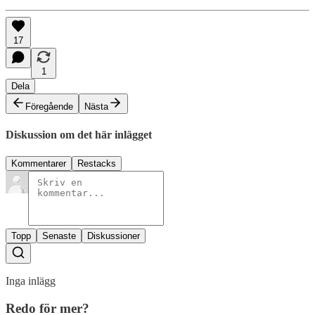
17
1
Dela
Föregående
Nästa
Diskussion om det här inlägget
Kommentarer
Restacks
Topp
Senaste
Diskussioner
Inga inlägg
Redo för mer?