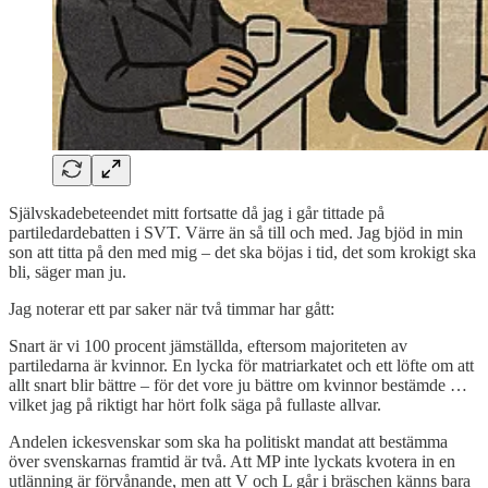
Självskadebeteendet mitt fortsatte då jag i går tittade på
partiledardebatten i SVT. Värre än så till och med. Jag bjöd in min
son att titta på den med mig – det ska böjas i tid, det som krokigt ska
bli, säger man ju.
Jag noterar ett par saker när två timmar har gått:
Snart är vi 100 procent jämställda, eftersom majoriteten av
partiledarna är kvinnor. En lycka för matriarkatet och ett löfte om att
allt snart blir bättre – för det vore ju bättre om kvinnor bestämde …
vilket jag på riktigt har hört folk säga på fullaste allvar.
Andelen ickesvenskar som ska ha politiskt mandat att bestämma
över svenskarnas framtid är två. Att MP inte lyckats kvotera in en
utlänning är förvånande, men att V och L går i bräschen känns bara