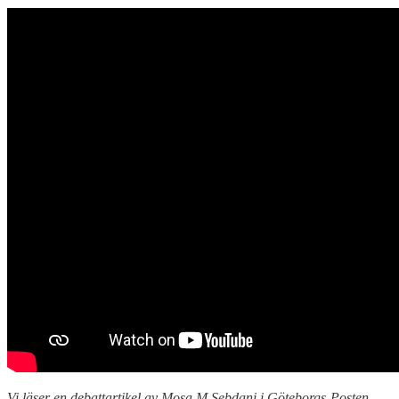
Vi läser en debattartikel av Mosa M Sebdani i Göteborgs-Posten