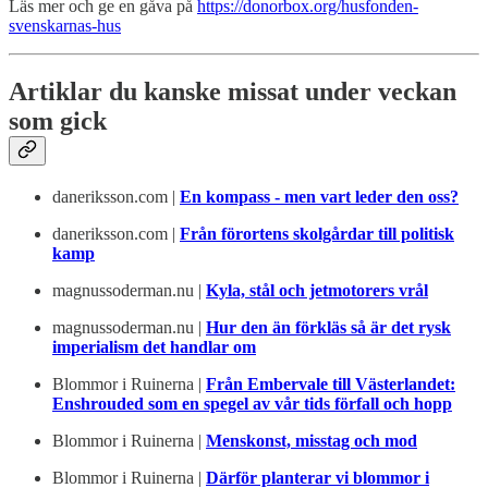
Läs mer och ge en gåva på
https://donorbox.org/husfonden-
svenskarnas-hus
Artiklar du kanske missat under veckan
som gick
daneriksson.com |
En kompass - men vart leder den oss?
daneriksson.com |
Från förortens skolgårdar till politisk
kamp
magnussoderman.nu |
Kyla, stål och jetmotorers vrål
magnussoderman.nu |
Hur den än förkläs så är det rysk
imperialism det handlar om
Blommor i Ruinerna |
Från Embervale till Västerlandet:
Enshrouded som en spegel av vår tids förfall och hopp
Blommor i Ruinerna |
Menskonst, misstag och mod
Blommor i Ruinerna |
Därför planterar vi blommor i