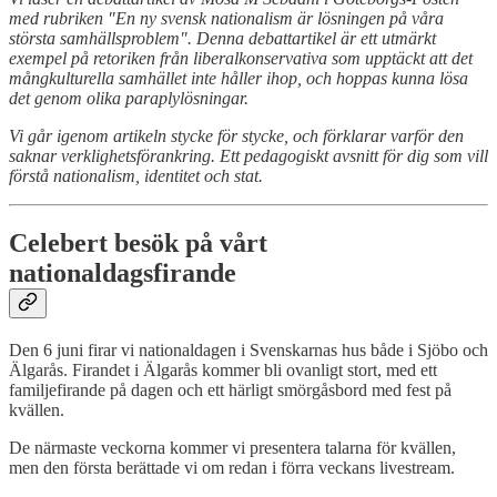
med rubriken "En ny svensk nationalism är lösningen på våra
största samhällsproblem". Denna debattartikel är ett utmärkt
exempel på retoriken från liberalkonservativa som upptäckt att det
mångkulturella samhället inte håller ihop, och hoppas kunna lösa
det genom olika paraplylösningar.
Vi går igenom artikeln stycke för stycke, och förklarar varför den
saknar verklighetsförankring. Ett pedagogiskt avsnitt för dig som vill
förstå nationalism, identitet och stat.
Celebert besök på vårt
nationaldagsfirande
Den 6 juni firar vi nationaldagen i Svenskarnas hus både i Sjöbo och
Älgarås. Firandet i Älgarås kommer bli ovanligt stort, med ett
familjefirande på dagen och ett härligt smörgåsbord med fest på
kvällen.
De närmaste veckorna kommer vi presentera talarna för kvällen,
men den första berättade vi om redan i förra veckans livestream.