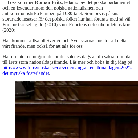
Till oss kommer
Roman Fritz
, ledamot av det polska parlamentet
och en legendar inom den polska nationalismen och
antikommunistiska kampen på 1980-talet. Som bevis på sina
storartade insatser för det polska folket har han förärats med så väl
Förtjänstkorset i guld (2010) samt Frihetens och solidaritetens kors
(2020).
Han kommer alltså till Sverige och Svenskarnas hus för att delta i
vårt firande, men också för att tala för oss.
Har du inte redan gjort det är det således dags att du säkrar din plats
till årets stora nationaldagsfirande. Läs mer och boka in dig idag på
https://www.friasvenskar.se/c/evenemang-alla/nationaldagen-2025-
det-mytiska-fosterlandet
.