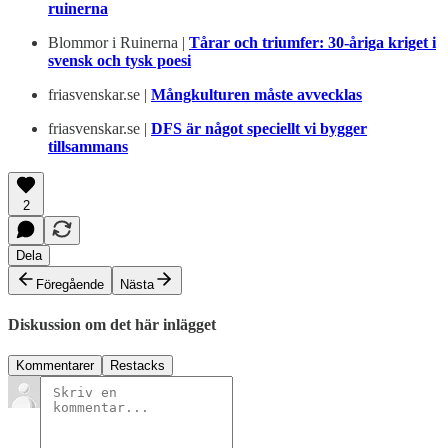
ruinerna
Blommor i Ruinerna |
Tårar och triumfer: 30-åriga kriget i
svensk och tysk poesi
friasvenskar.se |
Mångkulturen måste avvecklas
friasvenskar.se |
DFS är något speciellt vi bygger
tillsammans
2
Dela
Föregående
Nästa
Diskussion om det här inlägget
Kommentarer
Restacks